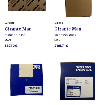
Giranti
Giranti
Girante Man
Girante Man
51.06506-0103
50.06599-6027
MAN
MAN
187,10
€
705,71
€