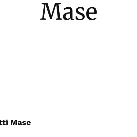
Mase
otti Mase