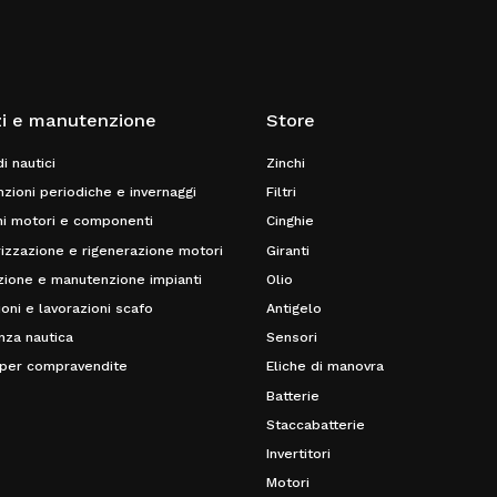
zi e manutenzione
Store
i nautici
Zinchi
zioni periodiche e invernaggi
Filtri
ni motori e componenti
Cinghie
izzazione e rigenerazione motori
Giranti
azione e manutenzione impianti
Olio
ioni e lavorazioni scafo
Antigelo
nza nautica
Sensori
 per compravendite
Eliche di manovra
Batterie
Staccabatterie
Invertitori
Motori