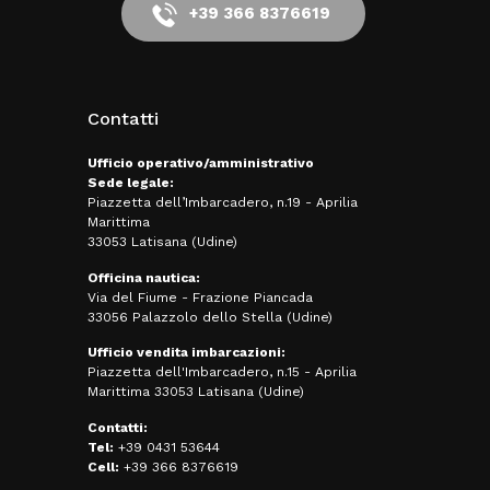
+39 366 8376619
Contatti
Ufficio operativo/amministrativo
Sede legale:
Piazzetta dell’Imbarcadero, n.19 - Aprilia
Marittima
33053 Latisana (Udine)
Officina nautica:
Via del Fiume - Frazione Piancada
33056 Palazzolo dello Stella (Udine)
Ufficio vendita imbarcazioni:
Piazzetta dell'Imbarcadero, n.15 - Aprilia
Marittima 33053 Latisana (Udine)
Contatti:
Tel:
+39 0431 53644
Cell:
+39 366 8376619