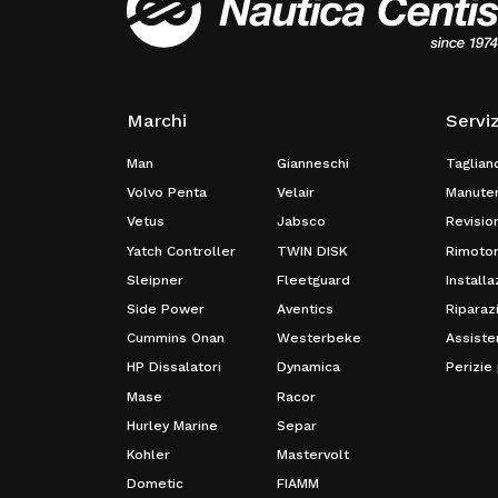
Marchi
Servi
Man
Gianneschi
Tagliand
Volvo Penta
Velair
Manuten
Vetus
Jabsco
Revisio
Yatch Controller
TWIN DISK
Rimotor
Sleipner
Fleetguard
Install
Side Power
Aventics
Riparaz
Cummins Onan
Westerbeke
Assiste
HP Dissalatori
Dynamica
Perizie
Mase
Racor
Hurley Marine
Separ
Kohler
Mastervolt
Dometic
FIAMM