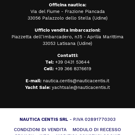
Officina nautica:
Via del Fiume - Frazione Piancada
33056 Palazzolo dello Stella (Udine)
Ufficio vendita imbarcazioni:
Piazzetta dell'Imbarcadero, n.15 - Aprilia Marittima
33053 Latisana (Udine)
Contatti:
Tel:
+39 0431 53644
Cell:
+39 366 8376619
E-mail:
nautica.centis@nauticacentis.it
Yacht Sale:
yachtsale@nauticacentis.it
NAUTICA CENTIS SRL
- P.IVA 02891770303
CONDIZIONI DI VENDITA
MODULO DI RECESSO