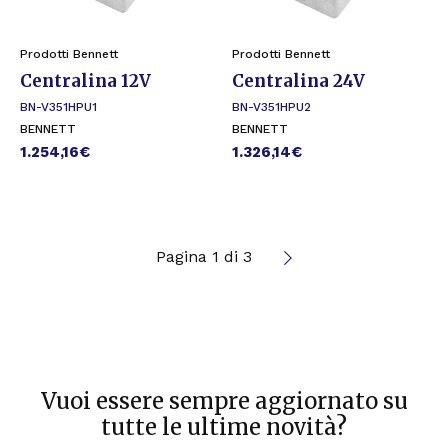
Prodotti Bennett
Prodotti Bennett
Centralina 12V
Centralina 24V
BN-V351HPU1
BN-V351HPU2
BENNETT
BENNETT
1.254,16
€
1.326,14
€
Pagina 1 di 3
Vuoi essere sempre aggiornato su
tutte le ultime novità?