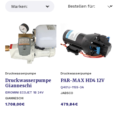
Druckwasserpumpe
Druckwasserpumpe
Druckwasserpumpe
PAR-MAX HD4 12V
Gianneschi
Q401J-115S-3A
IDROMINI ECOJET 1B 24V
JABSCO
GIANNESCHI
1.708,00
€
479,84
€