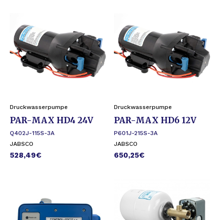
Druckwasserpumpe
Druckwasserpumpe
PAR-MAX HD4 24V
PAR-MAX HD6 12V
Q402J-115S-3A
P601J-215S-3A
JABSCO
JABSCO
528,49
€
650,25
€