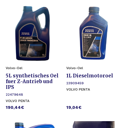
Volvo-Oel
Volvo-Oel
5L synthetisches Oel
1L Dieselmotoroel
fuer Z-Antrieb und
23909459
IPS
VOLVO PENTA
22479648
VOLVO PENTA
190,44
€
19,04
€