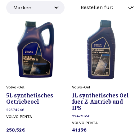
Volvo-Oel
Volvo-Oel
5L synthetisches
1L synthetisches Oel
Getriebeoel
fuer Z-Antrieb und
IPS
22574246
22479650
VOLVO PENTA
VOLVO PENTA
258,52
€
41,15
€