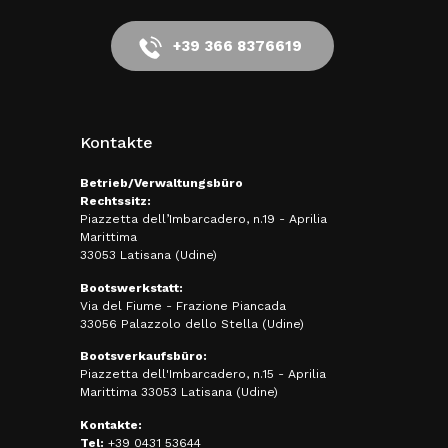
+39 366 8376619
Kontakte
Betrieb/Verwaltungsbüro
Rechtssitz:
Piazzetta dell’Imbarcadero, n.19 - Aprilia
Marittima
33053 Latisana (Udine)
Bootswerkstatt:
Via del Fiume - Frazione Piancada
33056 Palazzolo dello Stella (Udine)
Bootsverkaufsbüro:
Piazzetta dell'Imbarcadero, n.15 - Aprilia
Marittima 33053 Latisana (Udine)
Kontakte:
Tel:
+39 0431 53644