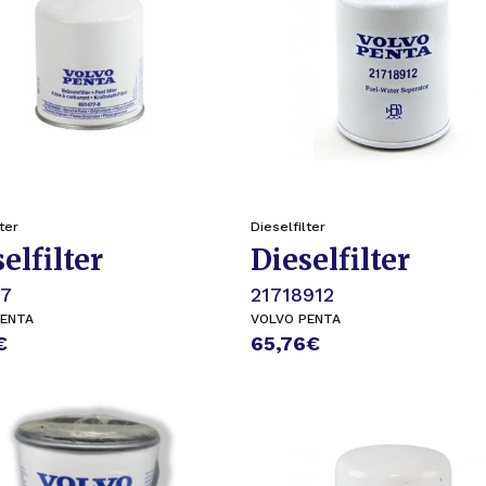
ter
Dieselfilter
elfilter
Dieselfilter
77
21718912
PENTA
VOLVO PENTA
€
65,76
€