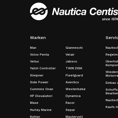
Marken
Servi
Man
Gianneschi
Nautisc
Volvo Penta
Velair
Regelmä
Vetus
Jabsco
Überho
Kompon
Yatch Controller
TWIN DISK
Wiederm
Sleipner
Fleetguard
Motorre
Side Power
Aventics
Einbau 
Cummins Onan
Westerbeke
Schuffs
Bearbe
HP Dissalatori
Dynamica
Nautisc
Mase
Racor
Kaufs-V
Hurley Marine
Separ
Kohler
Mastervolt