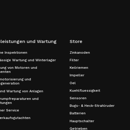
cleistungen und Wartung
Store
he Inspektionen
Zinkanoden
ssige Wartung und Winterlager
Filter
lung von Motoren und
Keilriemen
enten
Impeller
otorisierung und
Oel
generation
Kuehlfluessigkeit
und Wartung von Anlagen
Sensoren
rumpfreparaturen und
itungen
Bugs- & Heck-Strahlruder
her Service
Batterien
erkaufsgutachten
Hauptschalter
Getrieben