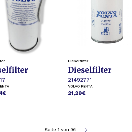
ter
Dieselfilter
elfilter
Dieselfilter
17
21492771
PENTA
VOLVO PENTA
4
€
21,29
€
Seite 1 von 96