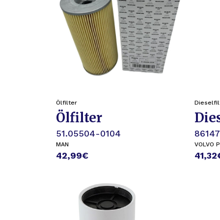
Ölfilter
Dieselfil
Ölfilter
Dies
51.05504-0104
8614
MAN
VOLVO 
42,99
€
41,32