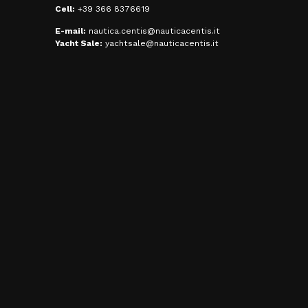
Cell:
+39 366 8376619
E-mail:
nautica.centis@nauticacentis.it
Yacht Sale:
yachtsale@nauticacentis.it