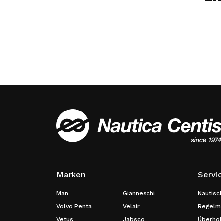
Marken
Servi
Man
Gianneschi
Nautisc
Volvo Penta
Velair
Regelmä
Vetus
Jabsco
Überho