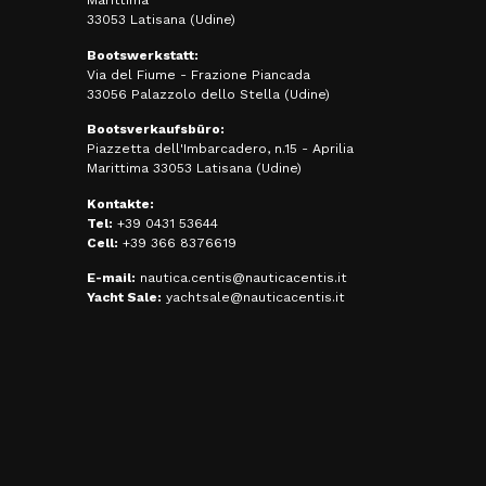
33053 Latisana (Udine)
Bootswerkstatt:
Via del Fiume - Frazione Piancada
33056 Palazzolo dello Stella (Udine)
Bootsverkaufsbüro:
Piazzetta dell'Imbarcadero, n.15 - Aprilia
Marittima 33053 Latisana (Udine)
Kontakte:
Tel:
+39 0431 53644
Cell:
+39 366 8376619
E-mail:
nautica.centis@nauticacentis.it
Yacht Sale:
yachtsale@nauticacentis.it