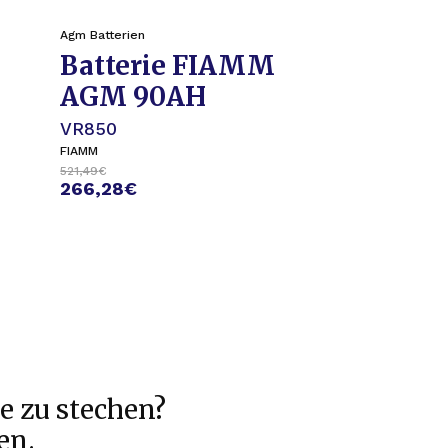
Agm Batterien
Agm Batterien
Batterie FIAMM
Batter
AGM 90AH
AGM 10
VR850
VR950 L6
FIAMM
FIAMM
521,49
€
614,45
€
266,28
€
312,87
€
e zu stechen?
en.