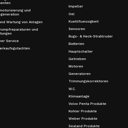
enten
Impeller
otorisierung und
Oel
generation
Kuehlfluessigkeit
und Wartung von Anlagen
Sensoren
rumpfreparaturen und
itungen
Bugs- & Heck-Strahlruder
her Service
Batterien
erkaufsgutachten
Hauptschalter
Getrieben
Motoren
Generatoren
Trimmungskorrektoren
W.C.
Klimaanlage
Volvo Penta Produkte
Kohler Produkte
Weber Produkte
Sealand Produkte