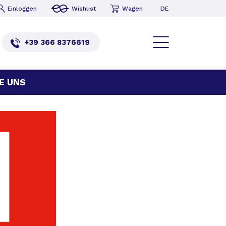
DE
Einloggen
Wishlist
Wagen
+39 366 8376619
E UNS