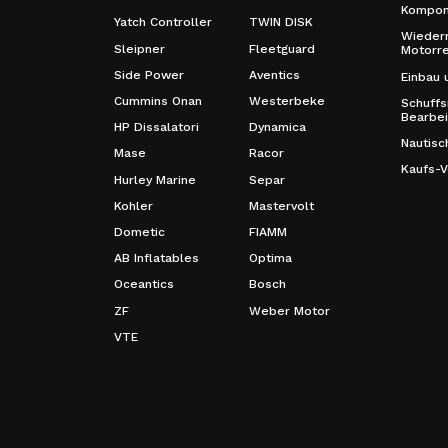
Kompon
Yatch Controller
TWIN DISK
Wiederm
Sleipner
Fleetguard
Motorre
Side Power
Aventics
Einbau 
Cummins Onan
Westerbeke
Schuffs
Bearbe
HP Dissalatori
Dynamica
Nautisc
Mase
Racor
Kaufs-V
Hurley Marine
Separ
Kohler
Mastervolt
Dometic
FIAMM
AB Inflatables
Optima
Oceantics
Bosch
ZF
Weber Motor
VTE