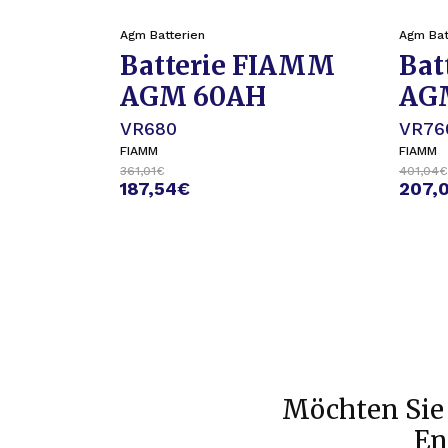
Agm Batterien
Agm Bat
Batterie FIAMM
Bat
AGM 60AH
AG
VR680
VR76
FIAMM
FIAMM
361,01
€
401,04
€
187,54
€
207,0
Möchten Sie 
En