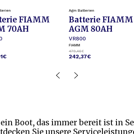
terien
Agm Batterien
terie FIAMM
Batterie FIAMM
M 70AH
AGM 80AH
0
VR800
FIAMM
479,46
€
1
€
242,37
€
ein Boot, das immer bereit ist in Se
tdecken Sie unsere Serviceleistung