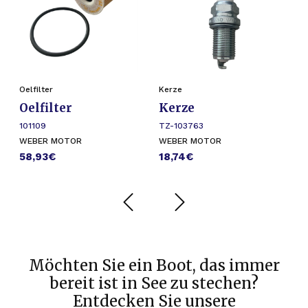
Oelfilter
Kerze
Zi
Oelfilter
Kerze
Z
101109
TZ-103763
1
WEBER MOTOR
WEBER MOTOR
W
58,93
€
18,74
€
7
Möchten Sie ein Boot, das immer
bereit ist in See zu stechen?
Entdecken Sie unsere