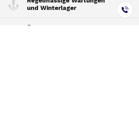
Regelmässige Wartungen
und Winterlager
Überholungen der Motoren
und Komponenten
Wiedermotorisierung
und Motorregeneration
Einbau
und Wartung von Anlagen
Reparaturen
und Rumpfbearbeitung
Nautische